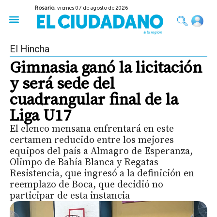
Rosario,
viernes 07 de agosto de 2026
50 años del Golpe
Festival de Cine 2026
Sobre Ruedas
Construir Rosario
El Hincha
Gimnasia ganó la licitación
y será sede del
cuadrangular final de la
Liga U17
El elenco mensana enfrentará en este
certamen reducido entre los mejores
equipos del país a Almagro de Esperanza,
Olimpo de Bahía Blanca y Regatas
Resistencia, que ingresó a la definición en
reemplazo de Boca, que decidió no
participar de esta instancia