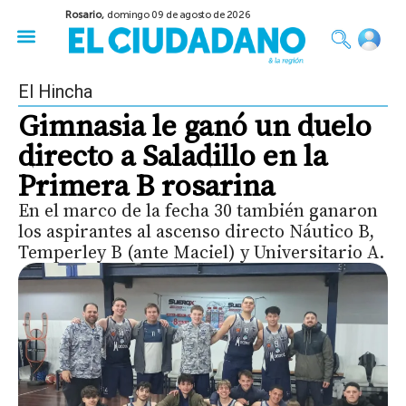
Rosario,
domingo 09 de agosto de 2026
50 años del Golpe
Festival de Cine 2026
Sobre Ruedas
Construir Rosario
El Hincha
Gimnasia le ganó un duelo
directo a Saladillo en la
Primera B rosarina
En el marco de la fecha 30 también ganaron
los aspirantes al ascenso directo Náutico B,
Temperley B (ante Maciel) y Universitario A.