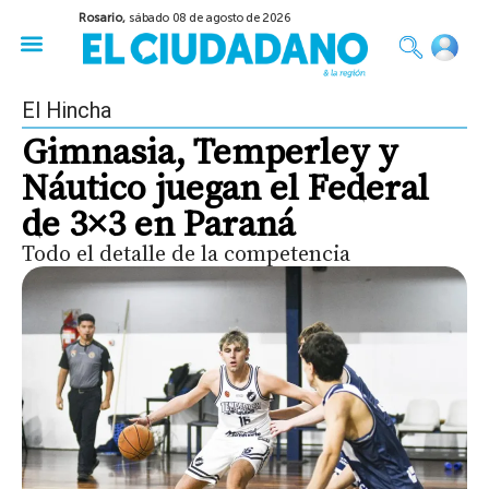
Rosario,
sábado 08 de agosto de 2026
50 años del Golpe
Festival de Cine 2026
Sobre Ruedas
Construir Rosario
El Hincha
Gimnasia, Temperley y
Náutico juegan el Federal
de 3×3 en Paraná
Todo el detalle de la competencia