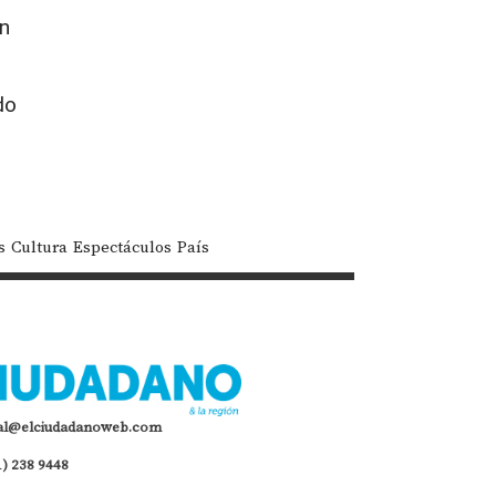
en
do
s
Cultura
Espectáculos
País
al@elciudadanoweb.com
1) 238 9448