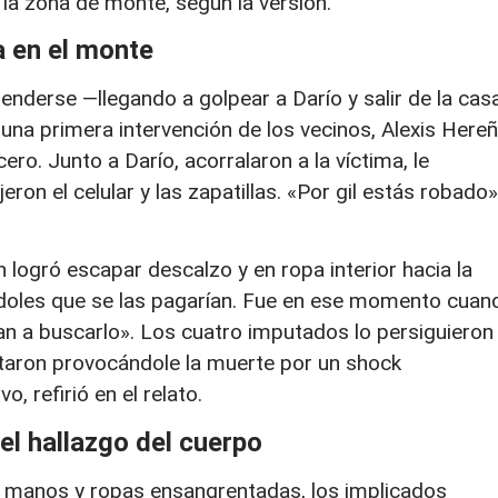
 la zona de monte, según la versión.
 en el monte
enderse —llegando a golpear a Darío y salir de la cas
s una primera intervención de los vecinos, Alexis Here
ero. Junto a Darío, acorralaron a la víctima, le
eron el celular y las zapatillas. «Por gil estás robado»
logró escapar descalzo y en ropa interior hacia la
ándoles que se las pagarían. Fue en ese momento cuan
an a buscarlo». Los cuatro imputados lo persiguieron
utaron provocándole la muerte por un shock
, refirió en el relato.
el hallazgo del cuerpo
s manos y ropas ensangrentadas, los implicados