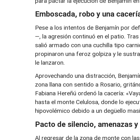
para pactar la ejecución de Benjamín en
Emboscada, robo y una cacería
Pese a los intentos de Benjamín por def
—, la agresión continuó en el patio. Tra
salió armado con una cuchilla tipo carnic
propinaron una feroz golpiza y le sustraj
le lanzaron.
Aprovechando una distracción, Benjamín 
zona llana con sentido a Rosario, grit
Fabiana Hereñú ordenó la cacería: «Vay
hasta el monte Celulosa, donde lo ejec
hipovolémico debido a un degüello masivo
Pacto de silencio, amenazas y 
Al regresar de la zona de monte con la