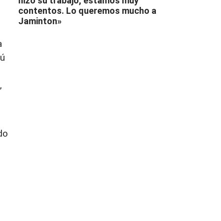
hizo su trabajo, estamos muy
contentos. Lo queremos mucho a
Jaminton»
a
ñú
,
do