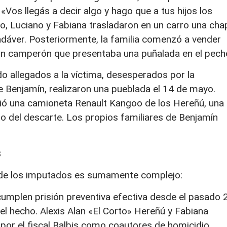
Vos llegás a decir algo y hago que a tus hijos los
, Luciano y Fabiana trasladaron en un carro una cha
cadáver. Posteriormente, la familia comenzó a vender
o un camperón que presentaba una puñalada en el pech
 allegados a la víctima, desesperados por la
e Benjamín, realizaron una pueblada el 14 de mayo.
dió una camioneta Renault Kangoo de los Hereñú, una
cto del descarte. Los propios familiares de Benjamín
s
o de los imputados es sumamente complejo:
umplen prisión preventiva efectiva desde el pasado 
 hecho. Alexis Alan «El Corto» Hereñú y Fabiana
por el fiscal Balbis como coautores de homicidio