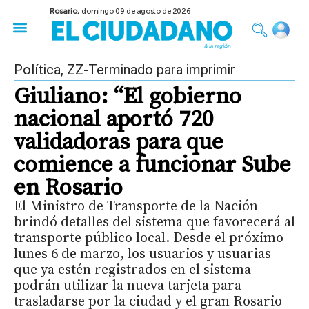
Rosario,
domingo 09 de agosto de 2026
50 años del Golpe
Festival de Cine 2026
Sobre Ruedas
Construir Rosario
Política
,
ZZ-Terminado para imprimir
Giuliano: “El gobierno
nacional aportó 720
validadoras para que
comience a funcionar Sube
en Rosario
El Ministro de Transporte de la Nación
brindó detalles del sistema que favorecerá al
transporte público local. Desde el próximo
lunes 6 de marzo, los usuarios y usuarias
que ya estén registrados en el sistema
podrán utilizar la nueva tarjeta para
trasladarse por la ciudad y el gran Rosario