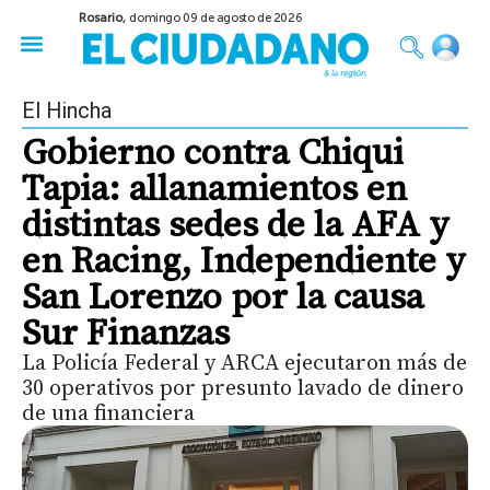
Rosario,
domingo 09 de agosto de 2026
50 años del Golpe
Festival de Cine 2026
Sobre Ruedas
Construir Rosario
El Hincha
Gobierno contra Chiqui
Tapia: allanamientos en
distintas sedes de la AFA y
en Racing, Independiente y
San Lorenzo por la causa
Sur Finanzas
La Policía Federal y ARCA ejecutaron más de
30 operativos por presunto lavado de dinero
de una financiera