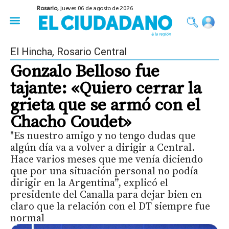
Rosario,
jueves 06 de agosto de 2026
50 años del Golpe
Festival de Cine 2026
Sobre Ruedas
Construir Rosario
El Hincha
,
Rosario Central
Gonzalo Belloso fue
tajante: «Quiero cerrar la
grieta que se armó con el
Chacho Coudet»
"Es nuestro amigo y no tengo dudas que
algún día va a volver a dirigir a Central.
Hace varios meses que me venía diciendo
que por una situación personal no podía
dirigir en la Argentina”, explicó el
presidente del Canalla para dejar bien en
claro que la relación con el DT siempre fue
normal