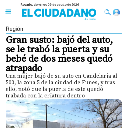
Rosario,
domingo 09 de agosto de 2026
50 años del Golpe
Festival de Cine 2026
Sobre Ruedas
Construir Rosario
Región
Gran susto: bajó del auto,
se le trabó la puerta y su
bebé de dos meses quedó
atrapado
Una mujer bajó de su auto en Candelaria al
500, la zona 5 de la ciudad de Funes, y tras
ello, notó que la puerta de este quedó
trabada con la criatura dentro