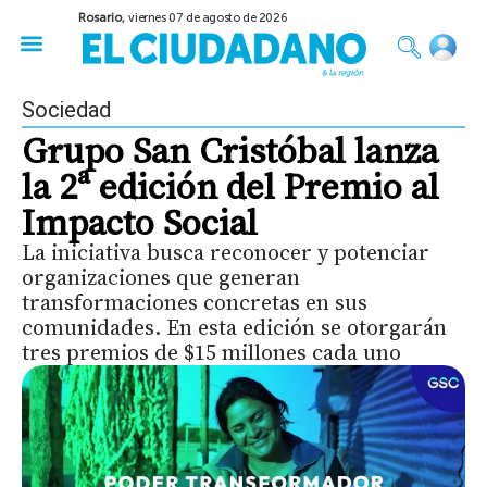
Rosario,
viernes 07 de agosto de 2026
50 años del Golpe
Festival de Cine 2026
Sobre Ruedas
Construir Rosario
Sociedad
Grupo San Cristóbal lanza
la 2ª edición del Premio al
Impacto Social
La iniciativa busca reconocer y potenciar
organizaciones que generan
transformaciones concretas en sus
comunidades. En esta edición se otorgarán
tres premios de $15 millones cada uno