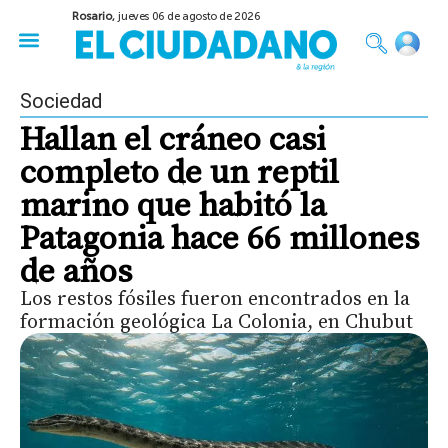
Rosario,
jueves 06 de agosto de 2026
50 años del Golpe
Festival de Cine 2026
Sobre Ruedas
Construir Rosario
Sociedad
Hallan el cráneo casi
completo de un reptil
marino que habitó la
Patagonia hace 66 millones
de años
Los restos fósiles fueron encontrados en la
formación geológica La Colonia, en Chubut