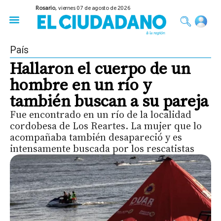
Rosario,
viernes 07 de agosto de 2026
50 años del Golpe
Festival de Cine 2026
Sobre Ruedas
Construir Rosario
País
Hallaron el cuerpo de un
hombre en un río y
también buscan a su pareja
Fue encontrado en un río de la localidad
cordobesa de Los Reartes. La mujer que lo
acompañaba también desapareció y es
intensamente buscada por los rescatistas