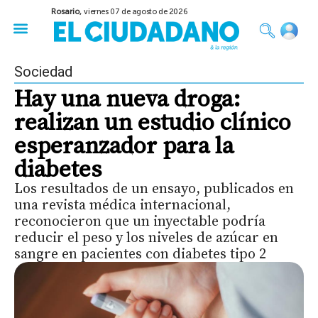
Rosario,
viernes 07 de agosto de 2026
50 años del Golpe
Festival de Cine 2026
Sobre Ruedas
Construir Rosario
Sociedad
Hay una nueva droga:
realizan un estudio clínico
esperanzador para la
diabetes
Los resultados de un ensayo, publicados en
una revista médica internacional,
reconocieron que un inyectable podría
reducir el peso y los niveles de azúcar en
sangre en pacientes con diabetes tipo 2