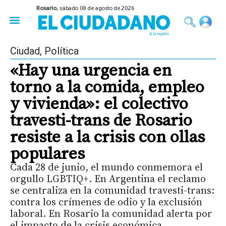
Rosario,
sábado 08 de agosto de 2026
50 años del Golpe
Festival de Cine 2026
Sobre Ruedas
Construir Rosario
Ciudad
,
Política
«Hay una urgencia en
torno a la comida, empleo
y vivienda»: el colectivo
travesti-trans de Rosario
resiste a la crisis con ollas
populares
Cada 28 de junio, el mundo conmemora el
orgullo LGBTIQ+. En Argentina el reclamo
se centraliza en la comunidad travesti-trans:
contra los crímenes de odio y la exclusión
laboral. En Rosario la comunidad alerta por
el impacto de la crisis económica