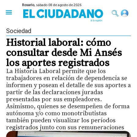
Rosario,
sábado 08 de agosto de 2026
50 años del Golpe
Festival de Cine 2026
Sobre Ruedas
Construir Rosario
Sociedad
Historial laboral: cómo
consultar desde Mi Ansés
los aportes registrados
La Historia Laboral permite que los
trabajadores en relación de dependencia se
informen y posean el detalle de sus aportes a
partir de las declaraciones juradas
presentadas por sus empleadores.
Asimismo, quienes se desempeñen de forma
autónoma y/o como monotributistas
también pueden visualizar los períodos
registrados junto con sus remuneraciones