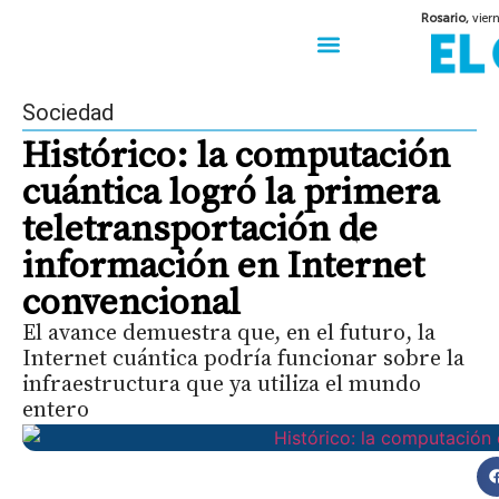
Rosario,
vier
50 años del Golpe
Festival de Cine 2026
Sobre Ruedas
Construir Rosario
Sociedad
Histórico: la computación
cuántica logró la primera
teletransportación de
información en Internet
convencional
El avance demuestra que, en el futuro, la
Internet cuántica podría funcionar sobre la
infraestructura que ya utiliza el mundo
entero