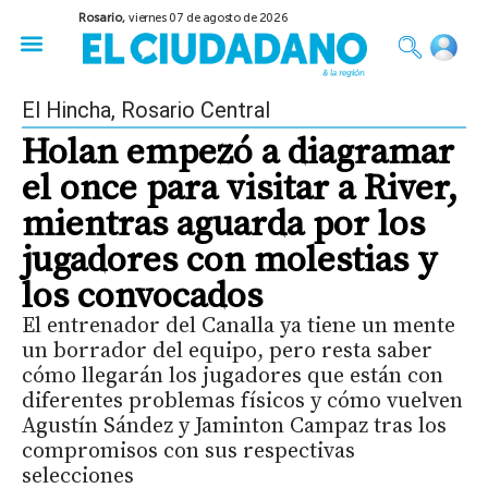
Rosario,
viernes 07 de agosto de 2026
50 años del Golpe
Festival de Cine 2026
Sobre Ruedas
Construir Rosario
El Hincha
,
Rosario Central
Holan empezó a diagramar
el once para visitar a River,
mientras aguarda por los
jugadores con molestias y
los convocados
El entrenador del Canalla ya tiene un mente
un borrador del equipo, pero resta saber
cómo llegarán los jugadores que están con
diferentes problemas físicos y cómo vuelven
Agustín Sández y Jaminton Campaz tras los
compromisos con sus respectivas
selecciones