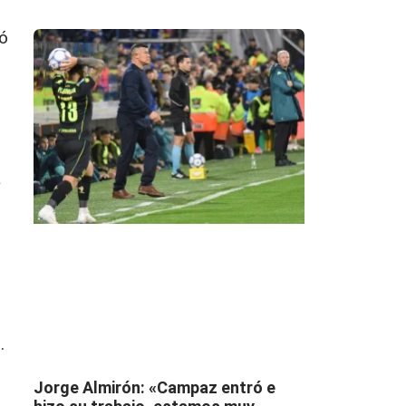
gó
a
.
Jorge Almirón: «Campaz entró e