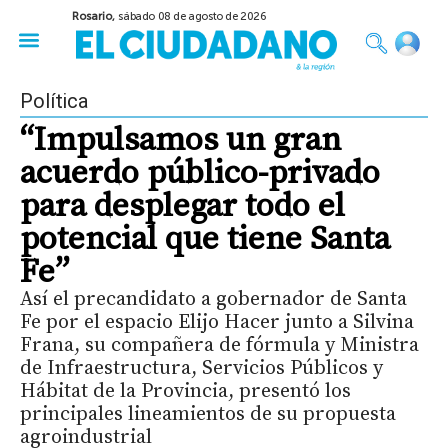
Rosario,
sábado 08 de agosto de 2026
50 años del Golpe
Festival de Cine 2026
Sobre Ruedas
Construir Rosario
Política
“Impulsamos un gran
acuerdo público-privado
para desplegar todo el
potencial que tiene Santa
Fe”
Así el precandidato a gobernador de Santa
Fe por el espacio Elijo Hacer junto a Silvina
Frana, su compañera de fórmula y Ministra
de Infraestructura, Servicios Públicos y
Hábitat de la Provincia, presentó los
principales lineamientos de su propuesta
agroindustrial