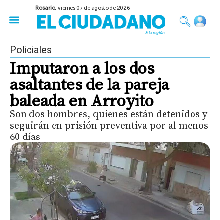
Rosario,
viernes 07 de agosto de 2026
50 años del Golpe
Festival de Cine 2026
Sobre Ruedas
Construir Rosario
Policiales
Imputaron a los dos
asaltantes de la pareja
baleada en Arroyito
Son dos hombres, quienes están detenidos y
seguirán en prisión preventiva por al menos
60 días