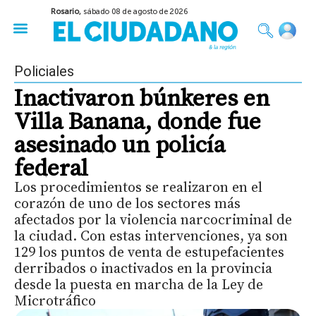
Rosario,
sábado 08 de agosto de 2026
50 años del Golpe
Festival de Cine 2026
Sobre Ruedas
Construir Rosario
Policiales
Inactivaron búnkeres en
Villa Banana, donde fue
asesinado un policía
federal
Los procedimientos se realizaron en el
corazón de uno de los sectores más
afectados por la violencia narcocriminal de
la ciudad. Con estas intervenciones, ya son
129 los puntos de venta de estupefacientes
derribados o inactivados en la provincia
desde la puesta en marcha de la Ley de
Microtráfico