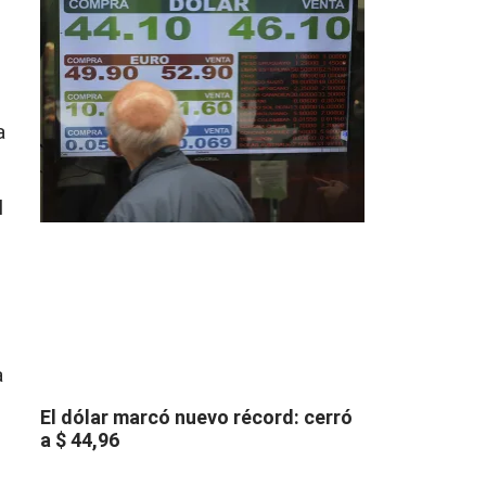
a
l
a
El dólar marcó nuevo récord: cerró
a $ 44,96