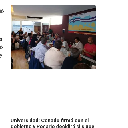
ió
s
gó
y
Universidad: Conadu firmó con el
gobierno y Rosario decidirá si sigue