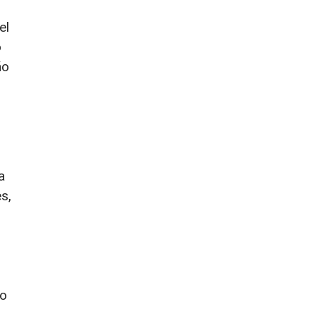
el
o
ño
a
s,
do