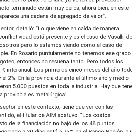
ucto terminado están muy cerca, ahora bien, en este
aparece una cadena de agregado de valor”.
sector, detalló: “Lo que viene en caída de manera
onflictividad está presente y es el caso de Vasalli, d
nosotros pero lo estamos viendo como el caso de
mple. En Rosario puntulamente no tenemos ese grado
r goteo, entonces no resuena tanto. Pero todos los
1% interanual. Los primeros cinco meses del año tod
 el 2%. En la provincia durante el último año y medio
ron 5.000 puestos en toda la industria. Hay que ten
la provincia es metalúrgica”.
ector en este contexto, tiene que ver con las
entido, el titular de AIM sostuvo: “Los costos
to de la financiación no bajó de los 48 puntos
egociado a 30 días está a 73% en el Banco Nación, a 