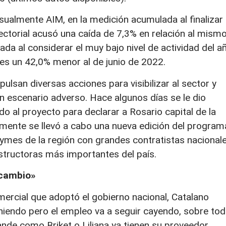
ualmente AIM, en la medición acumulada al finalizar 
ectorial acusó una caída de 7,3% en relación al mism
da al considerar el muy bajo nivel de actividad del a
l es un 42,0% menor al de junio de 2022.
ulsan diversas acciones para visibilizar al sector y
n escenario adverso. Hace algunos días se le dio
o al proyecto para declarar a Rosario capital de la
emente se llevó a cabo una nueva edición del program
ymes de la región con grandes contratistas nacionale
nstructoras más importantes del país.
 cambio»
omercial que adoptó el gobierno nacional, Catalano
niendo pero el empleo va a seguir cayendo, sobre to
ande como Briket o Liliana ya tienen su proveedor