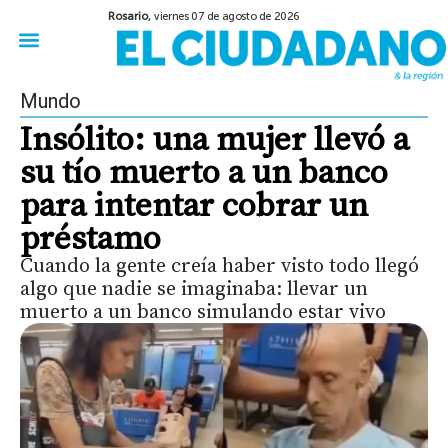
Rosario,
viernes 07 de agosto de 2026
50 años del Golpe
Festival de Cine 2026
Sobre Ruedas
Construir Rosario
Mundo
Insólito: una mujer llevó a
su tío muerto a un banco
para intentar cobrar un
préstamo
Cuando la gente creía haber visto todo llegó
algo que nadie se imaginaba: llevar un
muerto a un banco simulando estar vivo