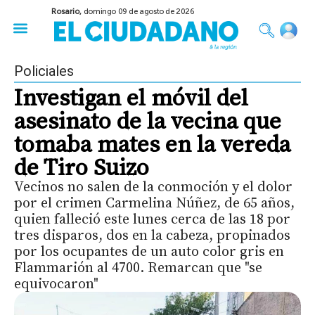
Rosario,
domingo 09 de agosto de 2026
50 años del Golpe
Festival de Cine 2026
Sobre Ruedas
Construir Rosario
Policiales
Investigan el móvil del
asesinato de la vecina que
tomaba mates en la vereda
de Tiro Suizo
Vecinos no salen de la conmoción y el dolor
por el crimen Carmelina Núñez, de 65 años,
quien falleció este lunes cerca de las 18 por
tres disparos, dos en la cabeza, propinados
por los ocupantes de un auto color gris en
Flammarión al 4700. Remarcan que "se
equivocaron"