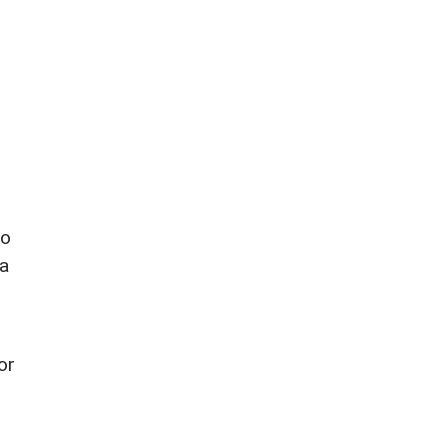
 o
la
or