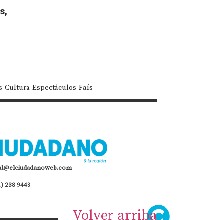
s,
s
Cultura
Espectáculos
País
al@elciudadanoweb.com
1) 238 9448
Volver arriba