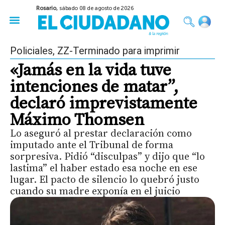
Rosario,
sábado 08 de agosto de 2026
50 años del Golpe
Festival de Cine 2026
Sobre Ruedas
Construir Rosario
Policiales
,
ZZ-Terminado para imprimir
«Jamás en la vida tuve
intenciones de matar”,
declaró imprevistamente
Máximo Thomsen
Lo aseguró al prestar declaración como
imputado ante el Tribunal de forma
sorpresiva. Pidió “disculpas” y dijo que “lo
lastima” el haber estado esa noche en ese
lugar. El pacto de silencio lo quebró justo
cuando su madre exponía en el juicio