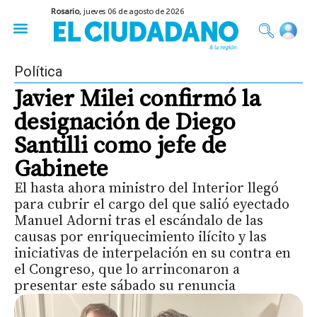
Rosario,
jueves 06 de agosto de 2026
50 años del Golpe
Festival de Cine 2026
Sobre Ruedas
Construir Rosario
Política
Javier Milei confirmó la
designación de Diego
Santilli como jefe de
Gabinete
El hasta ahora ministro del Interior llegó
para cubrir el cargo del que salió eyectado
Manuel Adorni tras el escándalo de las
causas por enriquecimiento ilícito y las
iniciativas de interpelación en su contra en
el Congreso, que lo arrinconaron a
presentar este sábado su renuncia