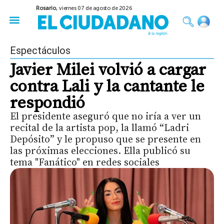
Rosario,
viernes 07 de agosto de 2026
50 años del Golpe
Festival de Cine 2026
Sobre Ruedas
Construir Rosario
Espectáculos
Javier Milei volvió a cargar
contra Lali y la cantante le
respondió
El presidente aseguró que no iría a ver un
recital de la artista pop, la llamó “Ladri
Depósito” y le propuso que se presente en
las próximas elecciones. Ella publicó su
tema "Fanático" en redes sociales