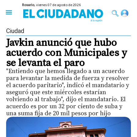
Rosario,
viernes 07 de agosto de 2026
50 años del Golpe
Festival de Cine 2026
Sobre Ruedas
Construir Rosario
Ciudad
Javkin anunció que hubo
acuerdo con Municipales y
se levanta el paro
"Entiendo que hemos llegado a un acuerdo
para levantar la medida de fuerza y resolver
el acuerdo paritario", indicó el mandatario y
aseguró que este miércoles estarían
volviendo al trabajo", dijo el mandatario. El
acuerdo es por un 32 por ciento de suba y
una suma fija de 20 mil pesos por hijo