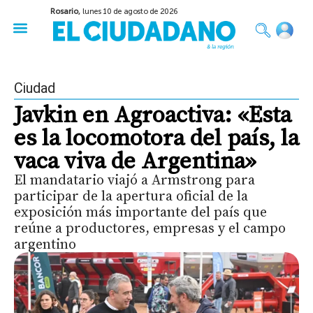
Rosario,
lunes 10 de agosto de 2026
50 años del Golpe
Festival de Cine 2026
Sobre Ruedas
Construir Rosario
Ciudad
Javkin en Agroactiva: «Esta
es la locomotora del país, la
vaca viva de Argentina»
El mandatario viajó a Armstrong para
participar de la apertura oficial de la
exposición más importante del país que
reúne a productores, empresas y el campo
argentino