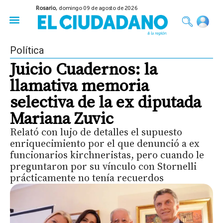
Rosario,
domingo 09 de agosto de 2026
50 años del Golpe
Festival de Cine 2026
Sobre Ruedas
Construir Rosario
Política
Juicio Cuadernos: la
llamativa memoria
selectiva de la ex diputada
Mariana Zuvic
Relató con lujo de detalles el supuesto
enriquecimiento por el que denunció a ex
funcionarios kirchneristas, pero cuando le
preguntaron por su vínculo con Stornelli
prácticamente no tenía recuerdos