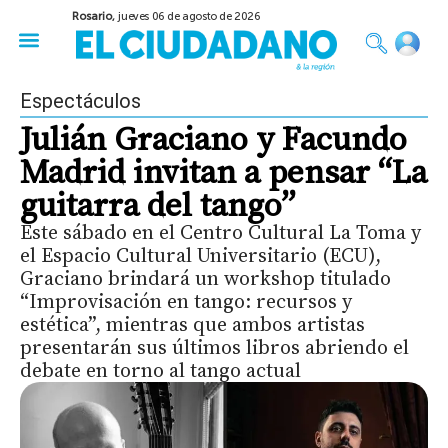
Rosario,
jueves 06 de agosto de 2026
50 años del Golpe
Festival de Cine 2026
Sobre Ruedas
Construir Rosario
Espectáculos
Julián Graciano y Facundo
Madrid invitan a pensar “La
guitarra del tango”
Este sábado en el Centro Cultural La Toma y
el Espacio Cultural Universitario (ECU),
Graciano brindará un workshop titulado
“Improvisación en tango: recursos y
estética”, mientras que ambos artistas
presentarán sus últimos libros abriendo el
debate en torno al tango actual