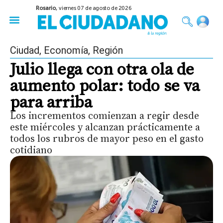
Rosario,
viernes 07 de agosto de 2026
50 años del Golpe
Festival de Cine 2026
Sobre Ruedas
Construir Rosario
Ciudad
,
Economía
,
Región
Julio llega con otra ola de
aumento polar: todo se va
para arriba
Los incrementos comienzan a regir desde
este miércoles y alcanzan prácticamente a
todos los rubros de mayor peso en el gasto
cotidiano