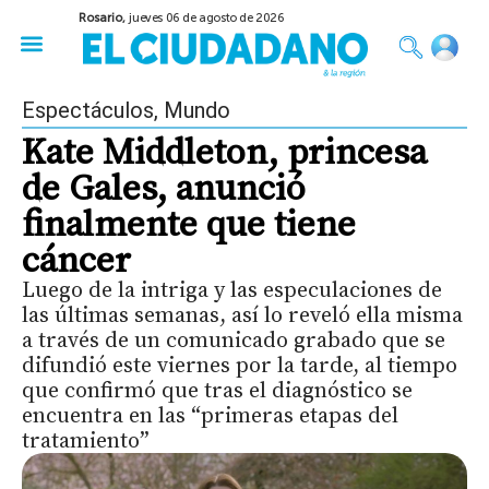
Rosario,
jueves 06 de agosto de 2026
50 años del Golpe
Festival de Cine 2026
Sobre Ruedas
Construir Rosario
Espectáculos
,
Mundo
Kate Middleton, princesa
de Gales, anunció
finalmente que tiene
cáncer
Luego de la intriga y las especulaciones de
las últimas semanas, así lo reveló ella misma
a través de un comunicado grabado que se
difundió este viernes por la tarde, al tiempo
que confirmó que tras el diagnóstico se
encuentra en las “primeras etapas del
tratamiento”