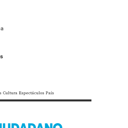
ma
es
s
Cultura
Espectáculos
País