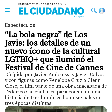
Rosario,
viernes 07 de agosto de 2026
50 años del Golpe
Festival de Cine 2026
Sobre Ruedas
Construir Rosario
Espectáculos
“La bola negra” de Los
Javis: los detalles de un
nuevo ícono de la cultural
LGTBIQ+ que iluminó el
Festival de Cine de Cannes
Dirigida por Javier Ambrossi y Javier Calvo,
y con figuras como Penélope Cruz o Glenn
Close, el film parte de una obra inacabada de
Federico García Lorca para construir una
historia de tres hombres homosexuales en
tres épocas distintas