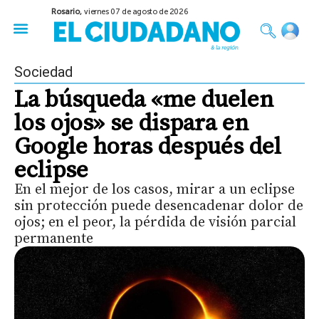
Rosario,
viernes 07 de agosto de 2026
50 años del Golpe
Festival de Cine 2026
Sobre Ruedas
Construir Rosario
Sociedad
La búsqueda «me duelen
los ojos» se dispara en
Google horas después del
eclipse
En el mejor de los casos, mirar a un eclipse
sin protección puede desencadenar dolor de
ojos; en el peor, la pérdida de visión parcial
permanente