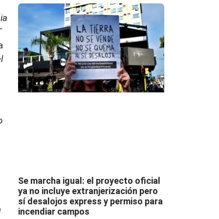
ia
T
a
l
o
Se marcha igual: el proyecto oficial
ya no incluye extranjerización pero
sí desalojos express y permiso para
a
incendiar campos