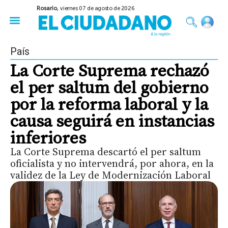
Rosario,
viernes 07 de agosto de 2026
50 años del Golpe
Festival de Cine 2026
Sobre Ruedas
Construir Rosario
País
La Corte Suprema rechazó
el per saltum del gobierno
por la reforma laboral y la
causa seguirá en instancias
inferiores
La Corte Suprema descartó el per saltum
oficialista y no intervendrá, por ahora, en la
validez de la Ley de Modernización Laboral