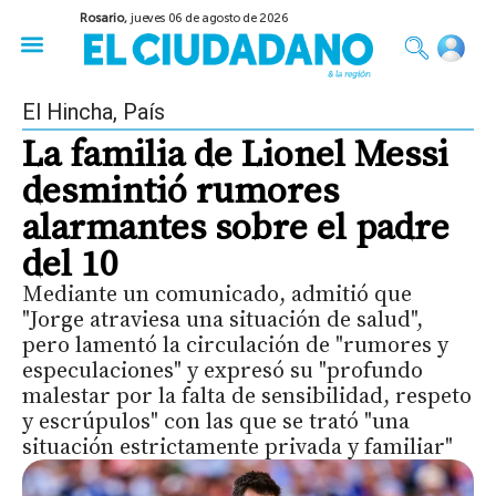
Rosario,
jueves 06 de agosto de 2026
50 años del Golpe
Festival de Cine 2026
Sobre Ruedas
Construir Rosario
El Hincha
,
País
La familia de Lionel Messi
desmintió rumores
alarmantes sobre el padre
del 10
Mediante un comunicado, admitió que
"Jorge atraviesa una situación de salud",
pero lamentó la circulación de "rumores y
especulaciones" y expresó su "profundo
malestar por la falta de sensibilidad, respeto
y escrúpulos" con las que se trató "una
situación estrictamente privada y familiar"