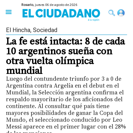
Rosario,
jueves 06 de agosto de 2026
50 años del Golpe
Festival de Cine 2026
Sobre Ruedas
Construir Rosario
El Hincha
,
Sociedad
La fe está intacta: 8 de cada
10 argentinos sueña con
otra vuelta olímpica
mundial
Luego del contundente triunfo por 3 a 0 de
Argentina contra Argelia en el debut en el
Mundial, la Selección argentina confirma el
respaldo mayoritario de los aficionados del
continente. Al consultar qué país tiene
mayores posibilidades de ganar la Copa del
Mundo, el seleccionado conducido por Leo
Messi aparece en el primer lugar con el 28%