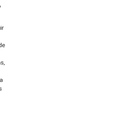
o
ir
de
s,
ta
s