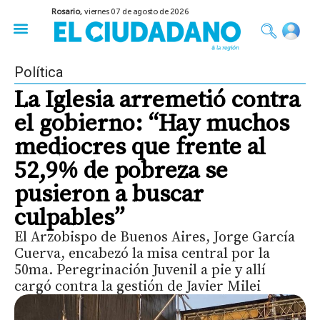
Rosario,
viernes 07 de agosto de 2026
50 años del Golpe
Festival de Cine 2026
Sobre Ruedas
Construir Rosario
Política
La Iglesia arremetió contra
el gobierno: “Hay muchos
mediocres que frente al
52,9% de pobreza se
pusieron a buscar
culpables”
El Arzobispo de Buenos Aires, Jorge García
Cuerva, encabezó la misa central por la
50ma. Peregrinación Juvenil a pie y allí
cargó contra la gestión de Javier Milei