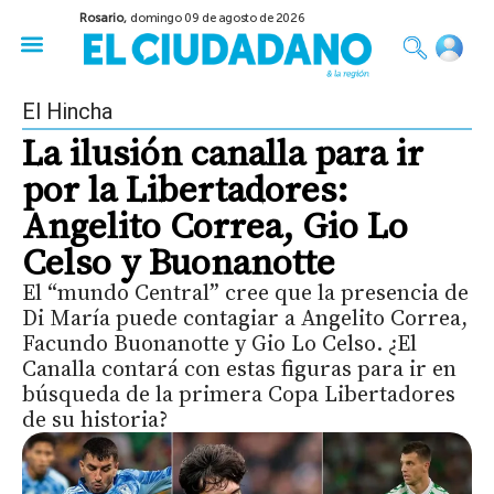
Rosario,
domingo 09 de agosto de 2026
50 años del Golpe
Festival de Cine 2026
Sobre Ruedas
Construir Rosario
El Hincha
La ilusión canalla para ir
por la Libertadores:
Angelito Correa, Gio Lo
Celso y Buonanotte
El “mundo Central” cree que la presencia de
Di María puede contagiar a Angelito Correa,
Facundo Buonanotte y Gio Lo Celso. ¿El
Canalla contará con estas figuras para ir en
búsqueda de la primera Copa Libertadores
de su historia?