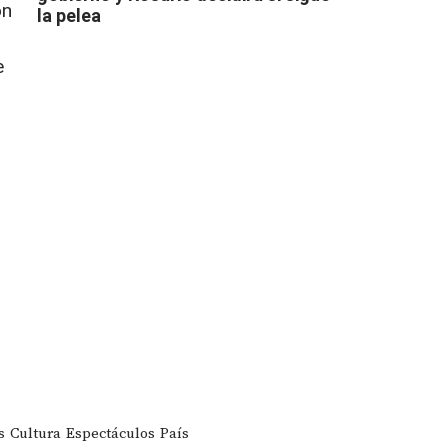
ón
la pelea
e
s
Cultura
Espectáculos
País