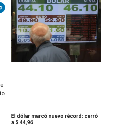
s
de
to
El dólar marcó nuevo récord: cerró
a $ 44,96