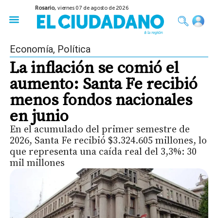
Rosario,
viernes 07 de agosto de 2026
50 años del Golpe
Festival de Cine 2026
Sobre Ruedas
Construir Rosario
Economía
,
Política
La inflación se comió el
aumento: Santa Fe recibió
menos fondos nacionales
en junio
En el acumulado del primer semestre de
2026, Santa Fe recibió $3.324.605 millones, lo
que representa una caída real del 3,3%: 30
mil millones