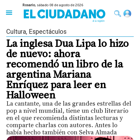
Rosario,
sábado 08 de agosto de 2026
50 años del Golpe
Festival de Cine 2026
Sobre Ruedas
Construir Rosario
Cultura
,
Espectáculos
La inglesa Dua Lipa lo hizo
de nuevo: ahora
recomendó un libro de la
argentina Mariana
Enríquez para leer en
Halloween
La cantante, una de las grandes estrellas del
pop a nivel mundial, tiene un club literario
en el que recomienda distintas lecturas y
comparte charlas con autores. Antes lo
había hecho también con Selva Almada