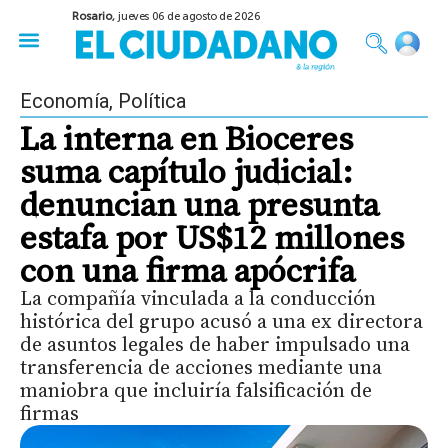
Rosario,
jueves 06 de agosto de 2026
50 años del Golpe
Festival de Cine 2026
Sobre Ruedas
Construir Rosario
Economía
,
Política
La interna en Bioceres
suma capítulo judicial:
denuncian una presunta
estafa por US$12 millones
con una firma apócrifa
La compañía vinculada a la conducción
histórica del grupo acusó a una ex directora
de asuntos legales de haber impulsado una
transferencia de acciones mediante una
maniobra que incluiría falsificación de
firmas