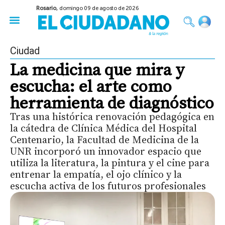
Rosario,
domingo 09 de agosto de 2026
50 años del Golpe
Festival de Cine 2026
Sobre Ruedas
Construir Rosario
Ciudad
La medicina que mira y
escucha: el arte como
herramienta de diagnóstico
Tras una histórica renovación pedagógica en
la cátedra de Clínica Médica del Hospital
Centenario, la Facultad de Medicina de la
UNR incorporó un innovador espacio que
utiliza la literatura, la pintura y el cine para
entrenar la empatía, el ojo clínico y la
escucha activa de los futuros profesionales